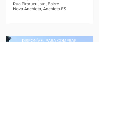
Rua Pirarucu, s/n, Bairro
Nova Anchieta, Anchieta-ES
DISPONÍVEL PARA COMPRAR
ÁREA RURAL MATILDE
São Roque de Maravilha,
Distrito de Matilde, Alfredo
Chaves - ES