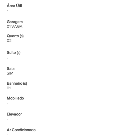
Área Útil
-
Garagem
01 VAGA
Quarto (s)
02
Suíte (s)
-
Sala
SIM
Banheiro (s)
01
Mobiliado
-
Elevador
-
Ar Condicionado
-