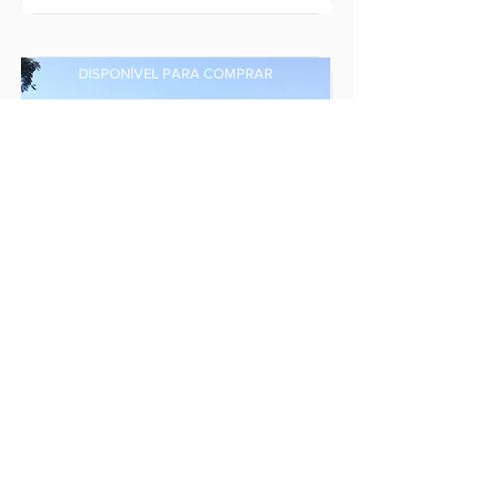
DISPONÍVEL PARA COMPRAR
ÁREA RURAL MATILDE
São Roque de Maravilha,
Distrito de Matilde, Alfredo
Chaves - ES