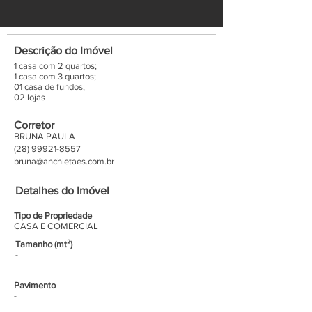
Descrição do Imóvel
1 casa com 2 quartos;
1 casa com 3 quartos;
01 casa de fundos;
02 lojas
Corretor
BRUNA PAULA
(28) 99921-8557
bruna@anchietaes.com.br
Detalhes do Imóvel
Tipo de Propriedade
CASA E COMERCIAL
Tamanho (mt²)
-
Pavimento
-