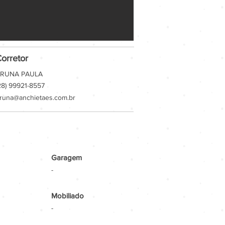
orretor
RUNA PAULA
28) 99921-8557
runa@anchietaes.com.br
Garagem
-
Mobiliado
-