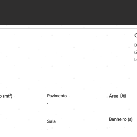
C
B
(
b
 (mt²)
Pavimento
Área Útil
-
-
Banheiro (s)
Sala
-
-